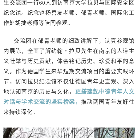
生交流团一行60人到访南京大学拉贝与国际安全区
纪念馆。纪念馆杨善友老师、郁青老师、国际化工
作处胡捷老师等陪同参观。
交流团在郁青老师的细致讲解下，认真参观馆
内展陈，全面了解约翰・拉贝先生在南京的人道主
义壮举与历史贡献，体会铭记历史、珍爱和平的意
义。作为德国学生来华短期交流项目的重要实践环
节，访问拉贝纪念馆不仅让德国青年更直观、深入
地认知南京的历史与文化，
更搭建起中德青年人文
对话与学术交流的坚实桥梁，
推动两国青年友好往
来持续深化。